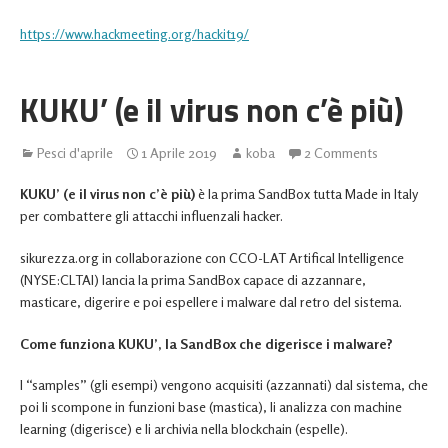
https://www.hackmeeting.org/hackit19/
KUKU’ (e il virus non c’è più)
Pesci d'aprile
1 Aprile 2019
koba
2 Comments
KUKU’ (e il virus non c’è più)
è la prima SandBox tutta Made in Italy
per combattere gli attacchi influenzali hacker.
sikurezza.org in collaborazione con CCO-LAT Artifical Intelligence
(NYSE:CLTAI) lancia la prima SandBox capace di azzannare,
masticare, digerire e poi espellere i malware dal retro del sistema.
Come funziona KUKU’, la SandBox che digerisce i malware?
I “samples” (gli esempi) vengono acquisiti (azzannati) dal sistema, che
poi li scompone in funzioni base (mastica), li analizza con machine
learning (digerisce) e li archivia nella blockchain (espelle).