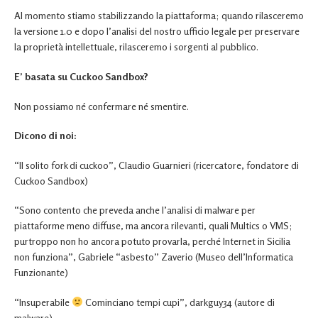
Al momento stiamo stabilizzando la piattaforma; quando rilasceremo
la versione 1.0 e dopo l’analisi del nostro ufficio legale per preservare
la proprietà intellettuale, rilasceremo i sorgenti al pubblico.
E’ basata su Cuckoo Sandbox?
Non possiamo né confermare né smentire.
Dicono di noi:
“Il solito fork di cuckoo”, Claudio Guarnieri (ricercatore, fondatore di
Cuckoo Sandbox)
“Sono contento che preveda anche l’analisi di malware per
piattaforme meno diffuse, ma ancora rilevanti, quali Multics o VMS;
purtroppo non ho ancora potuto provarla, perché Internet in Sicilia
non funziona”, Gabriele “asbesto” Zaverio (Museo dell’Informatica
Funzionante)
“Insuperabile
Cominciano tempi cupi”, darkguy34 (autore di
malware)