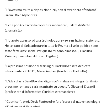
“L’avessimo avuta a disposizione ieri, non ci avrebbero sfondato!”
Jaromil Rojo (dyne.org)
“Per 2.500€ vi faccio la copertura mediatica”, Talete di Mileto
(giornalista)
“Ho avuto accesso ad una technology preview e mi ha impressionato.
Ho cercato di farla adottare in tutte le PA, ma a livello politico sono
state fatte altre scelte. Per questo mi sono dimesso.”, Gianluca
Varisco (ex membro del Team Digitale).
“La prossima sessione di training di HackInBoat sarà dedicata
interamente a KUKU'”, Mario Anglani (fondatore HackInBo).
“L’idea di una SandBox che ‘digerisce’ i malware è intrigante; il mio
prossimo romanzo sarà incentrato su questo”, Giovanni Ziccardi
(professore di Informatica Giuridica e romanziere).
“Cosmico!”, prof. Devis Fontecedro (professore di nuove tecnologie
all’università di Palo Alto).